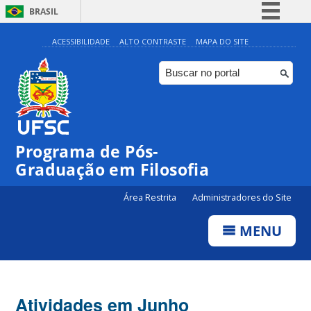
BRASIL
Simplifique!
ACESSIBILIDADE
ALTO CONTRASTE
MAPA DO SITE
Comunica BR
Participe
Acesso à informação
Legislação
Programa de Pós-
Canais
Graduação em Filosofia
Área Restrita
Administradores do Site
MENU
Atividades em Junho