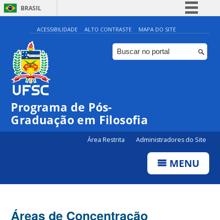
BRASIL
Simplifique!
ACESSIBILIDADE
ALTO CONTRASTE
MAPA DO SITE
Comunica BR
Participe
Acesso à informação
Legislação
Programa de Pós-
Canais
Graduação em Filosofia
Área Restrita
Administradores do Site
MENU
Áreas de Concentração