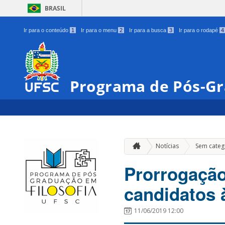
BRASIL
Ir para o conteúdo
1
Ir para o menu
2
Ir para a busca
3
Ir para o rodapé
4
Programa de Pós-Gr
Notícias
Sem categ
Prorrogação
candidatos 
11/06/2019 12:00