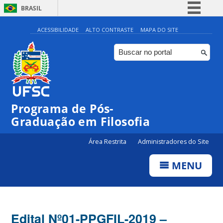
BRASIL
Simplifique!
ACESSIBILIDADE
ALTO CONTRASTE
MAPA DO SITE
Comunica BR
Participe
Acesso à informação
Legislação
Programa de Pós-
Canais
Graduação em Filosofia
Área Restrita
Administradores do Site
MENU
Edital Nº01-PPGFIL-2019 –