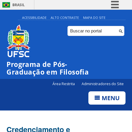
BRASIL
Simplifique!
ACESSIBILIDADE
ALTO CONTRASTE
MAPA DO SITE
Comunica BR
Participe
Acesso à informação
Legislação
Programa de Pós-
Canais
Graduação em Filosofia
Área Restrita
Administradores do Site
MENU
Credenciamento e