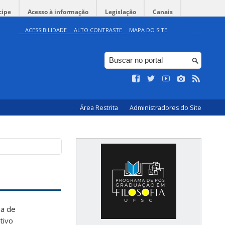
cipe
Acesso à informação
Legislação
Canais
ACESSIBILIDADE
ALTO CONTRASTE
MAPA DO SITE
Área Restrita
Administradores do Site
na de
tivo