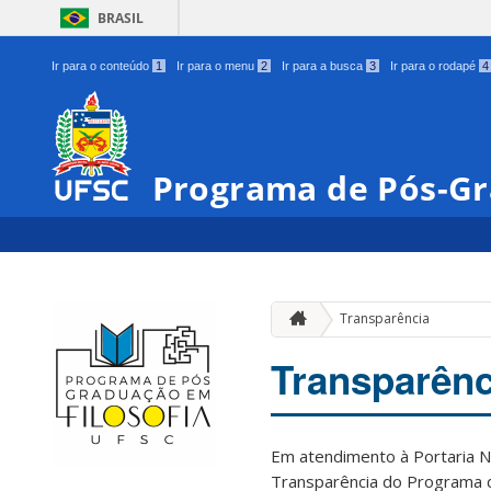
BRASIL
Ir para o conteúdo
1
Ir para o menu
2
Ir para a busca
3
Ir para o rodapé
4
Programa de Pós-Gr
Transparência
Transparênc
Em atendimento à Portaria 
Transparência do Programa 