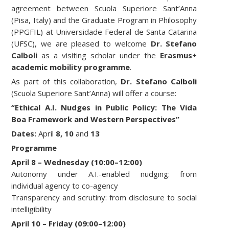
agreement between Scuola Superiore Sant’Anna
(Pisa, Italy) and the Graduate Program in Philosophy
(PPGFIL) at Universidade Federal de Santa Catarina
(UFSC), we are pleased to welcome
Dr. Stefano
Calboli
as a visiting scholar under the
Erasmus+
academic mobility programme
.
As part of this collaboration,
Dr. Stefano Calboli
(Scuola Superiore Sant’Anna) will offer a course:
“Ethical A.I. Nudges in Public Policy: The Vida
Boa Framework and Western Perspectives”
Dates:
April
8, 10
and
13
Programme
April 8 – Wednesday (10:00–12:00)
Autonomy under A.I.-enabled nudging: from
individual agency to co-agency
Transparency and scrutiny: from disclosure to social
intelligibility
April 10 – Friday (09:00–12:00)