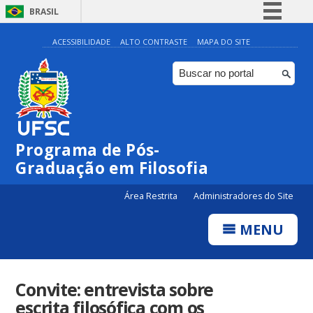
BRASIL
Simplifique!
ACESSIBILIDADE
ALTO CONTRASTE
MAPA DO SITE
Comunica BR
Participe
Acesso à informação
Legislação
Programa de Pós-
Canais
Graduação em Filosofia
Área Restrita
Administradores do Site
MENU
Convite: entrevista sobre
escrita filosófica com os