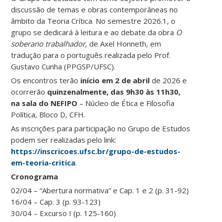
discussão de temas e obras contemporâneas no
âmbito da Teoria Crítica. No semestre 2026.1, o
grupo se dedicará à leitura e ao debate da obra
O
soberano trabalhador
, de Axel Honneth, em
tradução para o português realizada pelo Prof.
Gustavo Cunha (PPGSP/UFSC).
Os encontros terão
início em 2 de abril
de 2026 e
ocorrerão
quinzenalmente, das 9h30 às 11h30,
na sala do NEFIPO
– Núcleo de Ética e Filosofia
Política, Bloco D, CFH.
As inscrições para participação no Grupo de Estudos
podem ser realizadas pelo link:
https://inscricoes.ufsc.br/grupo-de-estudos-
em-teoria-critica
.
Cronograma
02/04 – “Abertura normativa” e Cap. 1 e 2 (p. 31-92)
16/04 – Cap. 3 (p. 93-123)
30/04 – Excurso I (p. 125-160)