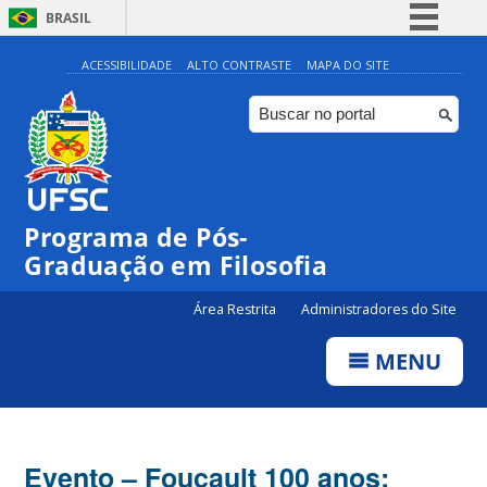
BRASIL
Simplifique!
ACESSIBILIDADE
ALTO CONTRASTE
MAPA DO SITE
Comunica BR
Participe
Acesso à informação
Legislação
Programa de Pós-
Canais
Graduação em Filosofia
Área Restrita
Administradores do Site
MENU
Evento – Foucault 100 anos: