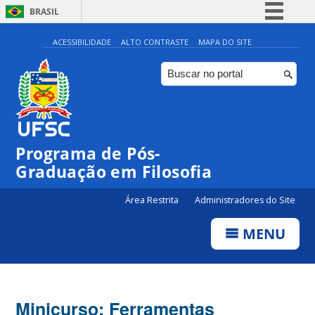
BRASIL
Simplifique!
ACESSIBILIDADE
ALTO CONTRASTE
MAPA DO SITE
Comunica BR
Participe
Acesso à informação
Legislação
Programa de Pós-
Canais
Graduação em Filosofia
Área Restrita
Administradores do Site
MENU
Minicurso: Ferramentas