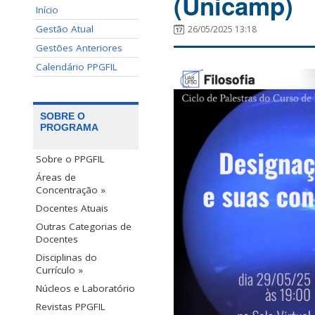
(Unicamp)
Início
Gestão Atual
26/05/2025 13:18
Gestões Anteriores
Calendário PPGFIL
SOBRE O
PROGRAMA
Sobre o PPGFIL
Áreas de
Concentração »
Docentes Atuais
Outras Categorias de
Docentes
Disciplinas do
Currículo »
Núcleos e Laboratório
Revistas PPGFIL