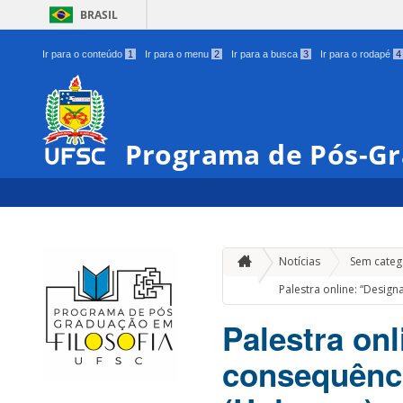
BRASIL
Ir para o conteúdo
1
Ir para o menu
2
Ir para a busca
3
Ir para o rodapé
4
Programa de Pós-Gr
Notícias
Sem categ
Palestra online: “Desig
Palestra onl
consequênci